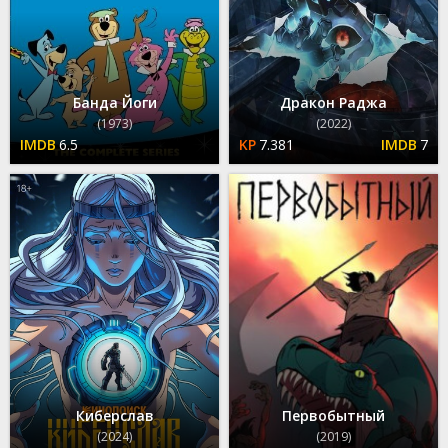
Банда Йоги
Дракон Раджа
(1973)
(2022)
6.5
7.381
7
Киберслав
Первобытный
(2024)
(2019)