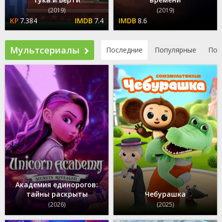
(2019)
(2019)
7.384
7.4
8.6
Мультсериалы
Последние
Популярные
По 
Академия единорогов:
тайны раскрыты
Чебурашка
(2026)
(2025)