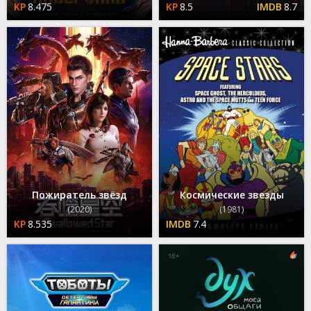
8.475
8.5
8.7
Пожиратель звёзд
Космические звезды
(2020)
(1981)
8.535
7.4