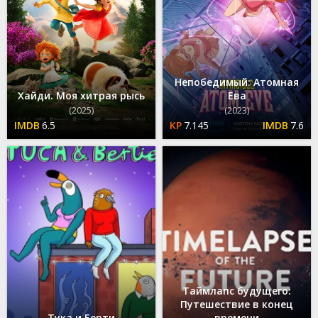
Непобедимый: Атомная
Хайди. Моя хитрая рысь
Ева
(2025)
(2023)
6.5
7.145
7.6
Таймлапс будущего:
Путешествие в конец
Тука и Берти
времени