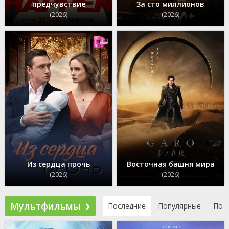
предчувствие
За сто миллионов
(2026)
(2026)
Из сердца прочь
Восточная башня мира
(2026)
(2026)
Мультфильмы
Последние
Популярные
По р