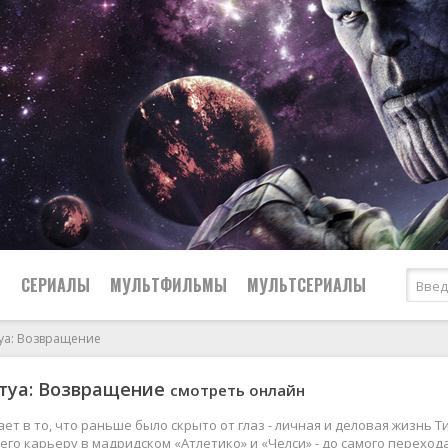
Ы
СЕРИАЛЫ
МУЛЬТФИЛЬМЫ
МУЛЬТСЕРИАЛЫ
туа: Возвращение
2007
Драмы
туа: Возвращение
смотреть онлайн
2006
Вестерны
2005
Исторические
ет в то, что раньше было скрыто от глаз - личная и деловая жизнь 
го карьеру в мадридском «Атлетико» и «Челси» - до самого перехода 