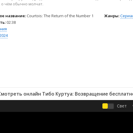
2004
Комедии
, о чём обычно молчат.
2003
Криминал
ое название:
Courtois: The Return of the Number 1
Жанры:
Сериа
2002
Мелодрамы
ть:
02:38
2001
Музыкальные
ния
2000
Приключения
2024
1999
Мюзиклы
1998
Семейные
1997
Спорт
Триллеры
Боевики
Ужасы
Биография
Фантастика
Военные
Фэнтези
Смотреть онлайн Тибо Куртуа: Возвращение бесплатн
Детективы
Документальные
Свет