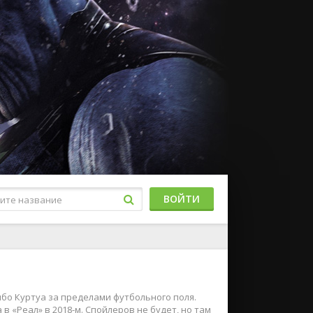
ВОЙТИ
Тибо Куртуа за пределами футбольного поля.
в «Реал» в 2018-м. Спойлеров не будет, но там