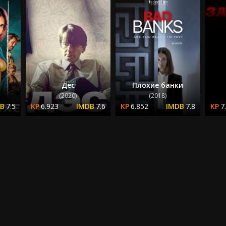
Дес
Плохие банки
(2020)
(2018)
7.5
6.923
7.6
6.852
7.8
7