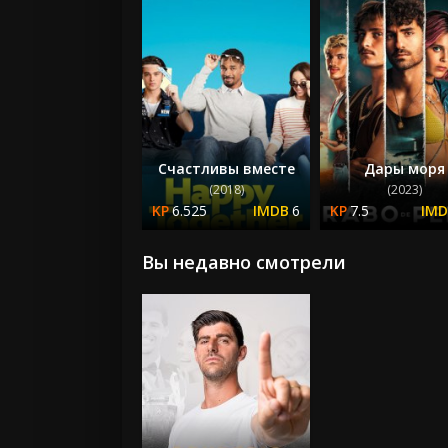
Счастливы вместе
Дары моря
(2018)
(2023)
6.525
6
7.5
Вы недавно смотрели