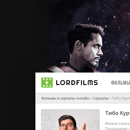
ФИЛЬМ
Фильмы и сериалы онлайн
»
Сериалы
» Тибо Кур
Тибо Кур
2023
2022
Фильм залеза
Показывают е