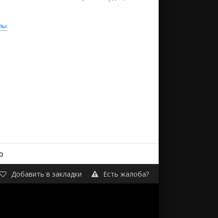
лы
о
Добавить в закладки
Есть жалоба?