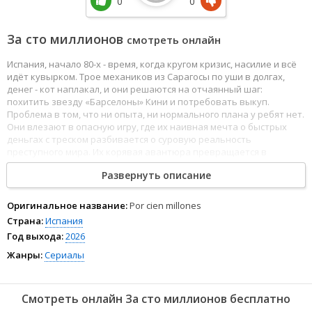
0
0
За сто миллионов
смотреть онлайн
Испания, начало 80-х - время, когда кругом кризис, насилие и всё
идёт кувырком. Трое механиков из Сарагосы по уши в долгах,
денег - кот наплакал, и они решаются на отчаянный шаг:
похитить звезду «Барселоны» Кини и потребовать выкуп.
Проблема в том, что ни опыта, ни нормального плана у ребят нет.
Они влезают в опасную игру, где их наивная мечта о быстрых
деньгах с треском разбивается о суровую реальность
преступного мира. Их корявая авантюра превращается в
трагикомедию - история о людях, которые просто хотели
Развернуть описание
вырваться из нищеты, но оказались перед выбором, к которому
были совершенно не готовы.
Оригинальное название:
Por cien millones
Страна:
Испания
Год выхода:
2026
Жанры:
Сериалы
Смотреть онлайн За сто миллионов бесплатно