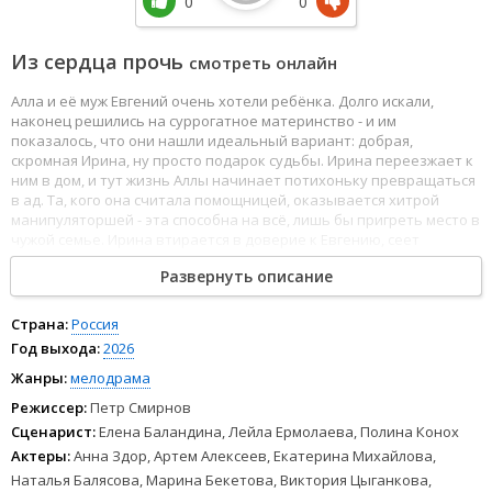
0
0
Из сердца прочь
смотреть онлайн
Алла и её муж Евгений очень хотели ребёнка. Долго искали,
наконец решились на суррогатное материнство - и им
показалось, что они нашли идеальный вариант: добрая,
скромная Ирина, ну просто подарок судьбы. Ирина переезжает к
ним в дом, и тут жизнь Аллы начинает потихоньку превращаться
в ад. Та, кого она считала помощницей, оказывается хитрой
манипуляторшей - эта способна на всё, лишь бы пригреть место в
чужой семье. Ирина втирается в доверие к Евгению, сеет
сомнения, устраивает мелкие гадости, а потом и вовсе вешает на
Развернуть описание
Аллу преступление. Муж выставляет жену за дверь, оставляет
без копейки и без права даже приближаться к будущему
ребёнку. Но Алла не ломается - она начинает своё
Страна:
Россия
расследование. И очень скоро выясняет, кем же Ирина является
Год выхода:
2026
на самом деле. Спойлер: это не добрая скромная женщина.
Жанры:
мелодрама
Режиссер:
Петр Смирнов
Сценарист:
Елена Баландина, Лейла Ермолаева, Полина Конох
Актеры:
Анна Здор, Артем Алексеев, Екатерина Михайлова,
Наталья Балясова, Марина Бекетова, Виктория Цыганкова,