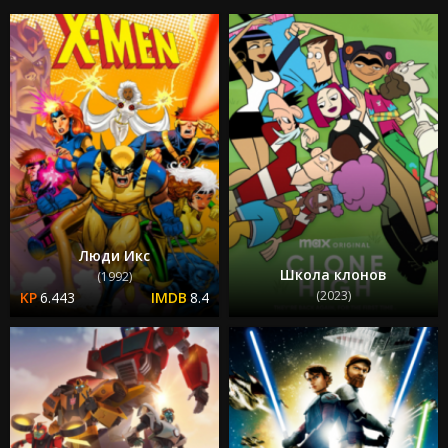
Люди Икс
Школа клонов
(1992)
(2023)
6.443
8.4