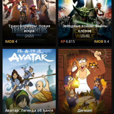
Трансформеры: Новая
Звездные войны: Войны
искра
клонов
(2022)
(2008)
4
6.815
8.4
Аватар: Легенда об Аанге
Дигман!