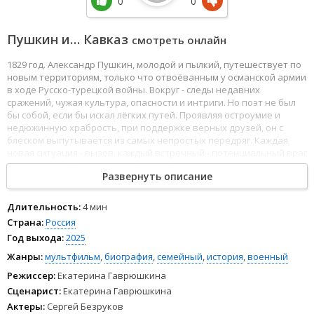
0
0
Пушкин и… Кавказ
смотреть онлайн
1829 год. Александр Пушкин, молодой и пылкий, путешествует по
новым территориям, только что отвоёванным у османской армии
в ходе Русско-турецкой войны. Вокруг - следы недавних
сражений, чужая культура, опасности и интриги. Но поэт не был
бы собой, если бы искал лёгких путей. Проявляя остроумие и
недюжинную храбрость, при поддержке верных друзей, он с
блеском выпутывается из самых непростых передряг. Каждая
новая ситуация - вызов, каждый встречный - потенциальный враг
или союзник. И где-то между боем и балом, между стихами и
Развернуть описание
опасностью рождается тот Пушкин, которого мы знаем и любим.
Длительность:
4 мин
Страна:
Россия
Год выхода:
2025
Жанры:
мультфильм
,
биография
,
семейный
,
история
,
военный
Режиссер:
Екатерина Гаврюшкина
Сценарист:
Екатерина Гаврюшкина
Актеры:
Сергей Безруков