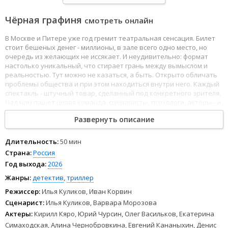
Чёрная графиня
смотреть онлайн
В Москве и Питере уже год гремит театральная сенсация. Билет
стоит бешеных денег - миллионы, в зале всего одно место, но
очередь из желающих не иссякает. И неудивительно: формат
настолько уникальный, что стирает грань между вымыслом и
реальностью. Тут можно не казаться, а быть. Открыто обличать
проблемы общества и при этом находиться внутри него. Каждый
спектакль - штучный товар, сделанный под конкретного зрителя.
Над ним пашет целая команда: сценаристы, психологи, актёры - и
всё это под руководством режиссёра-талантища, который уже
Развернуть описание
выдал 11 успешных представлений подряд. Действие происходит
в особняке посреди леса, вдали от цивилизации - зрителя
доставляют туда на вертолёте. И вот начинается 12-е шоу. Но в
Длительность:
50 мин
этот раз всё идёт не по сценарию. Результат - один из актёров
Страна:
Россия
трагически погибает. Труппа, администрация и зритель
Год выхода:
2026
оказываются отрезанными от внешнего мира. И тут движущей
силой сюжета становятся человеческие пороки и слабости.
Жанры:
детектив
,
триллер
Начинается совершенно новый спектакль - без главных и
Режиссер:
Илья Куликов, Иван Корвин
второстепенных ролей. На первый план выходит каждый. Его
Сценарист:
Илья Куликов, Варвара Морозова
личная ответственность - за себя и за судьбы тех, кто рядом.
Актеры:
Кирилл Кяро, Юрий Чурсин, Олег Васильков, Екатерина
Симаходская, Алина Чернобровкина, Евгений Кананыхин, Денис