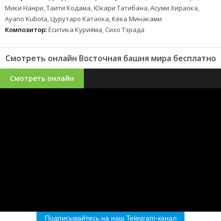
Мики Нанри, Таити Кодама, Юкари Татибана, Асуми Хираока,
Ayano Kubota, Цурутаро Катаока, Кёка Минаками
Композитор:
Ёситика Курияма, Сихо Тэрада
Смотреть онлайн Восточная башня мира бесплатно
Смотреть онлайн
Подписывайтесь на наш Telegram-канал