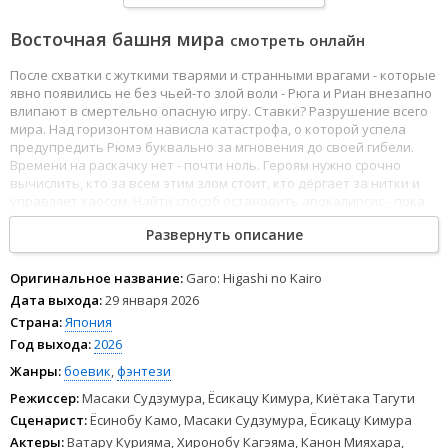
Восточная башня мира
смотреть онлайн
После схватки с жуткими тварями и странными врагами - которые
явно появились не без чьей-то злой воли - Рюга и Риан внезапно
влипают в смертельно опасную игру. Ставки? Разрушение всего
мира. Над горизонтом нависла катастрофа, о которой успела
предупредить Рюмэ буквально за мгновения до своей гибели.
Времени на раскачку нет - почти ноль. Героям нужно срочно
вычислить, кто за всем этим злом стоит, кто дёргает за нитки и
управляет хаосом. Найти способ остановить апокалипсис - пока
реально не поздно. В этой опасной мясорубке им придётся
Развернуть описание
выложиться по полной: вся смелость, вся хитрость - на кону не
только их жизни, а вообще всё.
Оригинальное название:
Garo: Higashi no Kairo
Дата выхода:
29 января 2026
Страна:
Япония
Год выхода:
2026
Жанры:
боевик
,
фэнтези
Режиссер:
Масаки Судзумура, Ёсикацу Кимура, Киётака Тагути
Сценарист:
Ёсинобу Камо, Масаки Судзумура, Ёсикацу Кимура
Актеры:
Ватару Курияма, Хиронобу Кагэяма, Канон Мияхара,