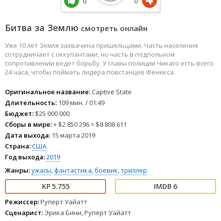
0
0
Битва за Землю
смотреть онлайн
Уже 10 лет Земля захвачена пришельцами. Часть населения
сотрудничает с оккупантами, но часть в подпольном
сопротивлении ведет борьбу. У главы полиции Чикаго есть всего
24 часа, чтобы поймать лидера повстанцев Феникса.
Оригинальное название:
Captive State
Длительность:
109 мин. / 01:49
Бюджет:
$25 000 000
Сборы в мире:
+ $2 850 296 = $8 808 611
Дата выхода:
15 марта 2019
Страна:
США
Год выхода:
2019
Жанры:
ужасы
,
фантастика
,
боевик
,
триллер
5.755
6
Режиссер:
Руперт Уайатт
Сценарист:
Эрика Бини, Руперт Уайатт