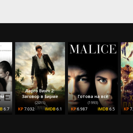
Ларго Винч 2:
ем
Заговор в Бирме
Готова на всё
(2011)
(1993)
6.7
7.032
6.1
6.987
6.5
7