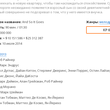
2004
Комедии
реехать в новую квартиру, чтобы там наслаждаться спокойствием. 
2003
Криминал
 пороге неожиданно появляется взрослый сын со своей девятилетней
ый совершенно не подозревал о том, что у него имеется внучка.
2002
Мелодрамы
2001
Музыкальные
ое название:
And So It Goes
Жанры:
мелод
2000
Приключения
ть:
90 мин. / 01:30
6
1999
Мюзиклы
000 000
е:
+ $10 151 586 = $25 312 387
1998
Семейные
:
10 июля 2014
1997
Спорт
Триллеры
2013
Боевики
Ужасы
б Райнер
Биография
Фантастика
арк Эндрус
л Дуглас, Дайан Китон, Стерлинг Джеринс, Энни Пэррис, Остин Лайзи
Военные
Фэнтези
ис Джонс, Йайа ДаКоста
Детективы
рк Дэймон, Алан Грейсман, Роб Райнер
Документальные
д Морано
Марк Шейман
ан Тобман, Маттео Де Космо, Ян Йерихо
н Тобман, Маттео Де Космо, Ян Йерихо