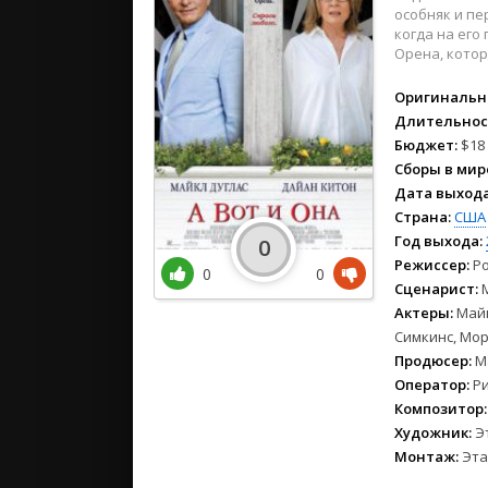
2021
особняк и пе
2020
когда на его
Орена, котор
2019
2018
Оригинальн
2017
Длительнос
2016
Бюджет:
$18 
Сборы в мир
2015
Дата выхода
2014
Страна:
США
2013
Год выхода:
0
2012
Режиссер:
Ро
0
0
2011
Сценарист:
М
Актеры:
Майк
2010
Симкинс, Мор
2009
Продюсер:
Ма
2008
Оператор:
Ри
Композитор:
Художник:
Эт
Монтаж:
Эта