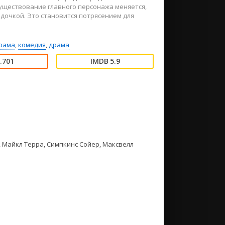
Существование главного персонажа меняется,
 дочкой. Это становится потрясением для
рама
,
комедия
,
драма
.701
5.9
, Майкл Терра, Симпкинс Сойер, Максвелл