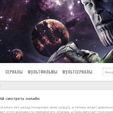
Ы
СЕРИАЛЫ
МУЛЬТФИЛЬМЫ
МУЛЬТСЕРИАЛЫ
а
2007
Драмы
она
смотреть онлайн
2006
Вестерны
2005
Исторические
сколько лет назад похоронил свою супругу, и теперь ведет доволь
т этого мужчину по причине его эгоизма, а Орен мечтает поскорее