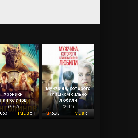
Мужчина, которого
Хроники
слишком сильно
Панголинов
любили
(2022)
(2014)
.063
5.1
5.98
6.1