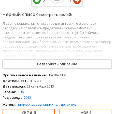
0
1
Чёрный список
смотреть онлайн
Любая специальная, служба гордится тем, что в ее рядах
отродясь не появлялись предатели и конечно ФБР тут
исключением не является. За долгие годы службы Раймонд
Реддингтон успел проявить себя не только истинным
профессионалом, но и блестящим аналитиком. Кроме того офицер
обладает феноменальной памятью и при необходимости
способен заменить любой архив. Приходит день, и мужчина
осознает, что за свои исключительные способности получает до
смешного крохотное вознаграждение, после чего испаряется в
Развернуть описание
тумане с грудой секретных документов. Вскоре выясняется, что
он беззастенчиво наживается, в полной мере используя свои
обширные связи в мире крупного криминала. Однажды он
Оригинальное название:
The Blacklist
появляется в штаб-квартире, предлагая содействие и готовый
Длительность:
43 мин
работать лишь со стажеркой Лиззи Кин.
Дата выхода:
23 сентября 2013
Страна:
США
Год выхода:
2013
Жанры:
триллер
,
драма
,
криминал
,
детектив
7.615
8