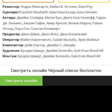
Режиссер:
Эндрю Маккарти, Майкл В. Уоткинс, Билл Роу
Сценарист:
Justine Neubarth, Кристина Боада, Шон Хеннен
Актеры:
Джеймс Спэйдер, Меган Бун, Диего Клаттенхофф, Гарри
Дж. Ленникс, Хишам Тафик, Амир Арисон, Можан Марно, Райан
Эгголд, Лора Сон, Сьюзан Бломмарт
Продюсер:
Джон Дэвис, Джон Фокс, Джон Бокенкамп
Оператор:
Майкл Караччиоло, Saade Mustafa, Эрик Мойнье
Композитор:
Дэйв Портер, Джеймс С. Левайн
Художник:
Брэдли Шмидт, Джеймс Боленбо, Kyle Evan-Reed Hill
Монтаж:
Брэдли Шмидт, Джеймс Боленбо, Kyle Evan-Reed Hill
Смотреть онлайн Чёрный список бесплатно
Смотреть онлайн