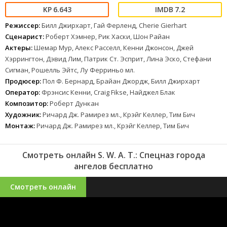
6.643
7.2
Режиссер:
Билл Джирхарт, Гай Ферленд, Cherie Gierhart
Сценарист:
Роберт Хэмнер, Рик Хаски, Шон Райан
Актеры:
Шемар Мур, Алекс Расселл, Кенни Джонсон, Джей
Хэррингтон, Дэвид Лим, Патрик Ст. Эсприт, Лина Эско, Стефани
Сигман, Рошелль Эйтс, Лу Ферриньо мл.
Продюсер:
Пол Ф. Бернард, Брайан Джордж, Билл Джирхарт
Оператор:
Фрэнсис Кенни, Craig Fikse, Найджел Блак
Композитор:
Роберт Дункан
Художник:
Ричард Дж. Рамирез мл., Крэйг Келлер, Тим Бич
Монтаж:
Ричард Дж. Рамирез мл., Крэйг Келлер, Тим Бич
Смотреть онлайн S. W. A. T.: Спецназ города
ангелов бесплатно
Смотреть онлайн