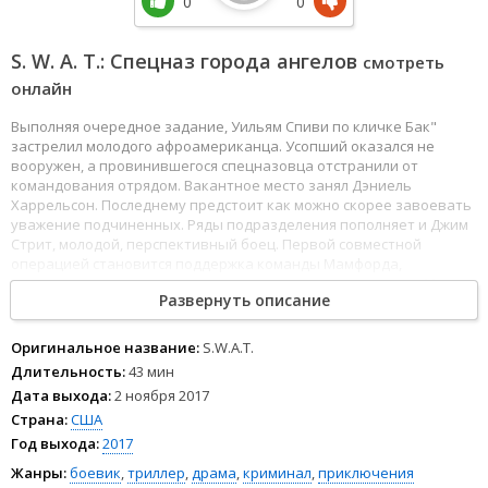
0
0
S. W. A. T.: Спецназ города ангелов
смотреть
онлайн
Выполняя очередное задание, Уильям Спиви по кличке Бак"
застрелил молодого афроамериканца. Усопший оказался не
вооружен, а провинившегося спецназовца отстранили от
командования отрядом. Вакантное место занял Дэниель
Харрельсон. Последнему предстоит как можно скорее завоевать
уважение подчиненных. Ряды подразделения пополняет и Джим
Стрит, молодой, перспективный боец. Первой совместной
операцией становится поддержка команды Мамфорда,
угодившего в засаду хорошо вооруженных преступников. Мистер
Развернуть описание
Харрельсон проявляет исключительную отвагу, лично
расправившись с несколькими злодеями. Подобных перестрелок
в карьере было немало, что вполне обоснованно вызывает
Оригинальное название:
S.W.A.T.
беспокойство у любовницы по имени Джессика. Последняя
Длительность:
43 мин
закатывает скандалы и раздумывает о расставании."
Дата выхода:
2 ноября 2017
Страна:
США
Год выхода:
2017
Жанры:
боевик
,
триллер
,
драма
,
криминал
,
приключения