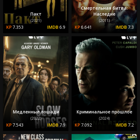
Смертельная битва:
Пакт
Наследие
(2021)
(2011)
7.353
6.9
6.641
7.3
Медленные лошади
Криминальное прошлое
(2022)
(2024)
7.543
7.9
7.092
7.2