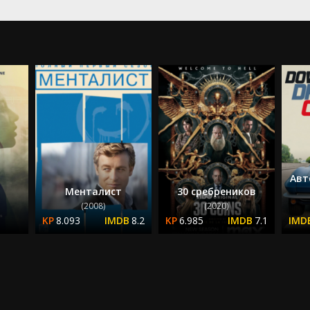
Авт
Менталист
30 сребреников
м
(2008)
(2020)
8.093
8.2
6.985
7.1