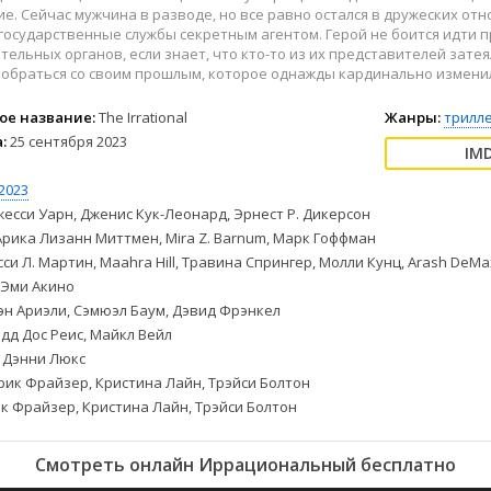
2004
Комедии
е. Сейчас мужчина в разводе, но все равно остался в дружеских от
2003
Криминал
государственные службы секретным агентом. Герой не боится идти 
ельных органов, если знает, что кто-то из их представителей зате
2002
Мелодрамы
обраться со своим прошлым, которое однажды кардинально изменил
2001
Музыкальные
2000
Приключения
ое название:
The Irrational
Жанры:
трилл
:
25 сентября 2023
1999
Мюзиклы
1998
Семейные
2023
1997
Спорт
есси Уарн, Дженис Кук-Леонард, Эрнест Р. Дикерсон
Триллеры
рика Лизанн Миттмен, Mira Z. Barnum, Марк Гоффман
Боевики
Ужасы
си Л. Мартин, Maahra Hill, Травина Спрингер, Молли Кунц, Arash DeMax
 Эми Акино
Биография
Фантастика
н Ариэли, Сэмюэл Баум, Дэвид Фрэнкел
Военные
Фэнтези
дд Дос Реис, Майкл Вейл
Детективы
Дэнни Люкс
Документальные
ик Фрайзер, Кристина Лайн, Трэйси Болтон
к Фрайзер, Кристина Лайн, Трэйси Болтон
Смотреть онлайн Иррациональный бесплатно