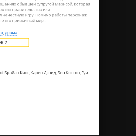
ношениях с бывшей супругой Марисой, которая
против правительства или
ял нечестную игру. Помимо работы персонаж
о его привычный мир...
ер
,
драма
7
i, Брайан Кинг, Карен Дэвид, Бен Коттон, Гуи