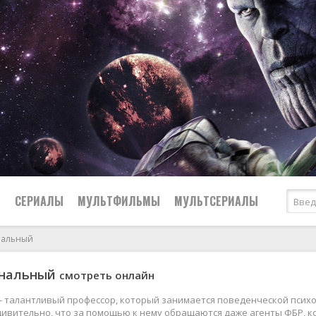
Ы
СЕРИАЛЫ
МУЛЬТФИЛЬМЫ
МУЛЬТСЕРИАЛЫ
нальный
2007
Драмы
нальный
смотреть онлайн
2006
Вестерны
2005
Исторические
- талантливый профессор, который занимается поведенческой психол
ивительно, что за помощью к нему обращаются даже агенты ФБР, к