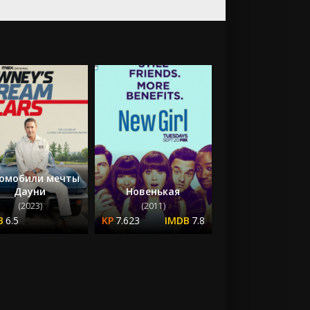
омобили мечты
Дауни
Новенькая
(2023)
(2011)
6.5
7.623
7.8