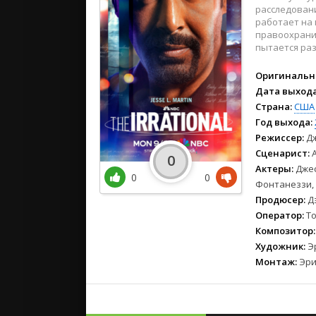
2021
расследовани
2020
работает на 
правоохранит
2019
пытается раз
2018
2017
Оригинальн
Дата выхода
2016
Страна:
США
2015
Год выхода:
2014
Режиссер:
Дж
2013
Сценарист:
А
0
2012
Актеры:
Джес
0
0
Фонтанеззи,
2011
Продюсер:
Дэ
2010
Оператор:
То
2009
Композитор:
2008
Художник:
Эр
Монтаж:
Эри