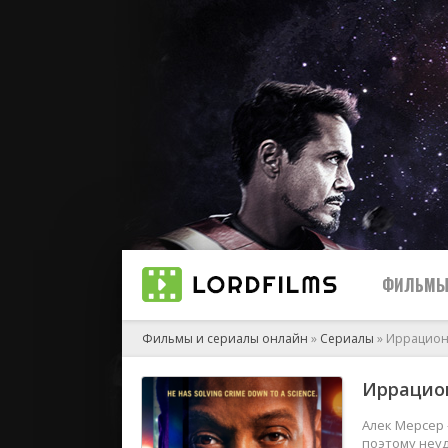
ФИЛЬМ
Фильмы и сериалы онлайн
»
Сериалы
» Иррацио
Иррацио
2023
2022
Алек Мерсер 
поэтому неуд