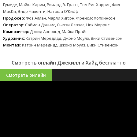
Гумеде, Майкл Карим, Ричард Э. Грант, Том Рис Харрис, Фил
МакКи, Энцо Чиленти, Наташа О'Кифф
Продюсер:
Фоз Аллан, Чарли Хигсон, Френсис Хопкинсон
Оператор:
Саймон Дэннис, Сьюзи Лэвэлл, Ник Моррис
Композитор:
Дэвид Арнольд, Майкл Прайс
Художник:
Кэтрин Мередидд, Джоно Моулз, Вики Стивенсон
Монтаж:
Кэтрин Мередидд, Джоно Моулз, Вики Стивенсон
Смотреть онлайн Джекилл и Хайд бесплатно
Смотреть онлайн