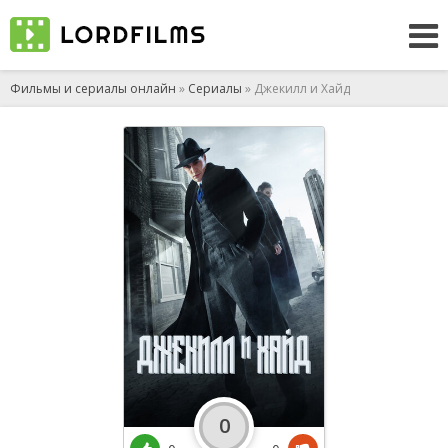
Фильмы и сериалы онлайн
»
Сериалы
» Джекилл и Хайд
0