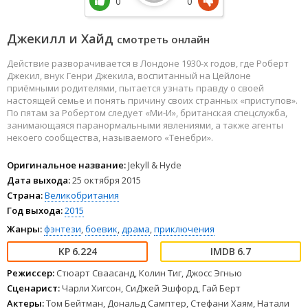
0
0
Джекилл и Хайд
смотреть онлайн
Действие разворачивается в Лондоне 1930-х годов, где Роберт
Джекил, внук Генри Джекила, воспитанный на Цейлоне
приёмными родителями, пытается узнать правду о своей
настоящей семье и понять причину своих странных «приступов».
По пятам за Робертом следует «Ми-И», британская спецслужба,
занимающаяся паранормальными явлениями, а также агенты
некоего сообщества, называемого «Тенебри».
Оригинальное название:
Jekyll & Hyde
Дата выхода:
25 октября 2015
Страна:
Великобритания
Год выхода:
2015
Жанры:
фэнтези
,
боевик
,
драма
,
приключения
6.224
6.7
Режиссер:
Стюарт Сваасанд, Колин Тиг, Джосс Эгнью
Сценарист:
Чарли Хигсон, СиДжей Эшфорд, Гай Берт
Актеры:
Том Бейтман, Дональд Самптер, Стефани Хаям, Натали