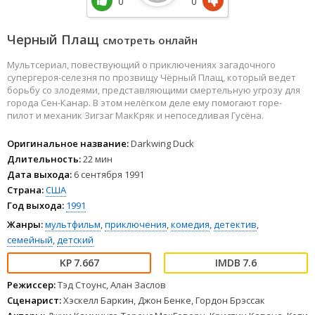
0
0
Черный Плащ
смотреть онлайн
Мультсериал, повествующий о приключениях загадочного
супергероя-селезня по прозвищу Чёрный Плащ, который ведет
борьбу со злодеями, представляющими смертельную угрозу для
города Сен-Канар. В этом нелёгком деле ему помогают горе-
пилот и механик Зигзаг МакКряк и непоседливая Гусёна.
Оригинальное название:
Darkwing Duck
Длительность:
22 мин
Дата выхода:
6 сентября 1991
Страна:
США
Год выхода:
1991
Жанры:
мультфильм
,
приключения
,
комедия
,
детектив
,
семейный
,
детский
7.667
7.6
Режиссер:
Тэд Стоунс, Алан Заслов
Сценарист:
Хэскелл Баркин, Джон Бенке, Гордон Брэссак