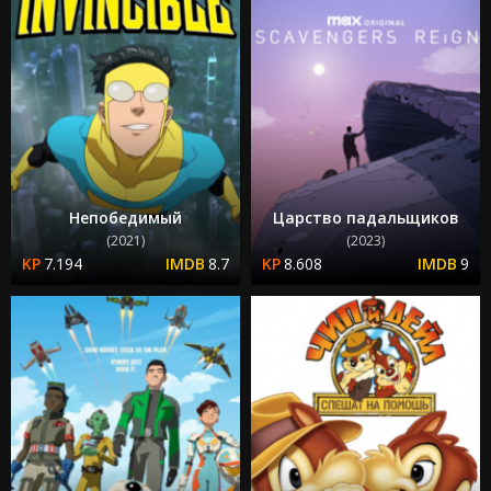
Непобедимый
Царство падальщиков
(2021)
(2023)
7.194
8.7
8.608
9