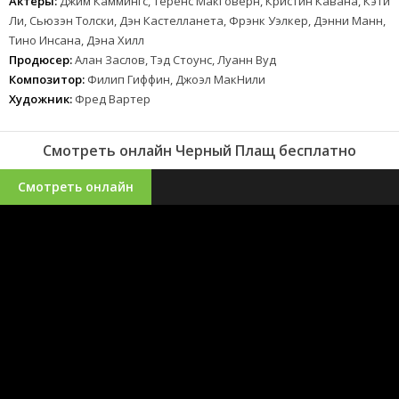
Актеры:
Джим Каммингс, Теренс МакГоверн, Кристин Кавана, Кэти
Ли, Сьюзэн Толски, Дэн Кастелланета, Фрэнк Уэлкер, Дэнни Манн,
Тино Инсана, Дэна Хилл
Продюсер:
Алан Заслов, Тэд Стоунс, Луанн Вуд
Композитор:
Филип Гиффин, Джоэл МакНили
Художник:
Фред Вартер
Смотреть онлайн Черный Плащ бесплатно
Смотреть онлайн