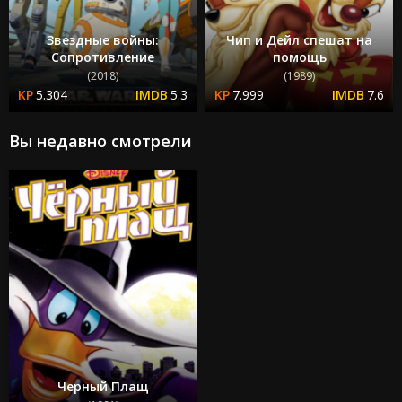
Звездные войны:
Чип и Дейл спешат на
Сопротивление
помощь
(2018)
(1989)
5.304
5.3
7.999
7.6
Вы недавно смотрели
Черный Плащ