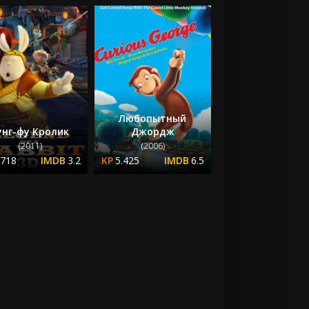
Любопытный
унг-фу Кролик
Джордж
(2011)
(2006)
.718
3.2
5.425
6.5