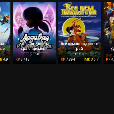
Леди Баг и Супер-
ьм:
Кот: Лондон. На
Все псы попадают в
ные
краю времени
рай
К
(2024)
(1989)
4.9
8.418
7.894
6.7
4