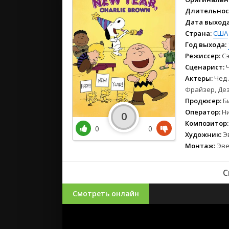
2021
Длительнос
2020
Дата выхода
2019
Страна:
США
2018
Год выхода:
2017
Режиссер:
Сэ
Сценарист:
Ч
2016
Актеры:
Чед 
2015
Фрайзер, Дез
2014
Продюсер:
Би
2013
Оператор:
Ни
0
2012
Композитор:
0
0
2011
Художник:
Эв
Монтаж:
Эве
2010
2009
С
2008
Смотреть онлайн