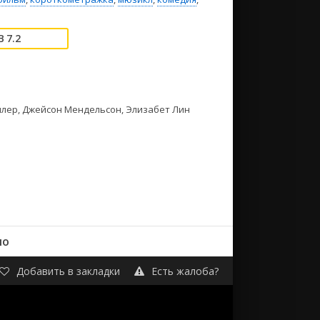
7.2
ллер, Джейсон Мендельсон, Элизабет Лин
но
Добавить в закладки
Есть жалоба?