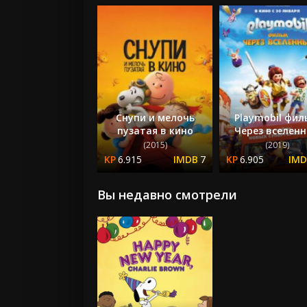
Снупи и мелочь
Playmobil фил
пузатая в кино
Через вселен
(2015)
(2019)
6.915
7
6.905
Вы недавно смотрели