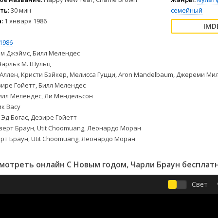
2004
Комедии
ть:
30 мин
семейный
2003
Криминал
:
1 января 1986
2002
Мелодрамы
2001
Музыкальные
1986
2000
Приключения
м Джэймс, Билл Мелендес
арльз М. Шульц
1999
Мюзиклы
Аллен, Кристи Бэйкер, Мелисса Гуцци, Aron Mandelbaum, Джереми Ми
1998
Семейные
ире Гойетт, Билл Мелендес
1997
Спорт
лл Мелендес, Ли Мендельсон
Триллеры
к Васу
Боевики
Ужасы
Эд Богас, Дезире Гойетт
Биография
Фантастика
ерт Браун, Utit Choomuang, Леонардо Моран
рт Браун, Utit Choomuang, Леонардо Моран
Военные
Фэнтези
Детективы
мотреть онлайн С Новым годом, Чарли Браун бесплат
Документальные
Свет