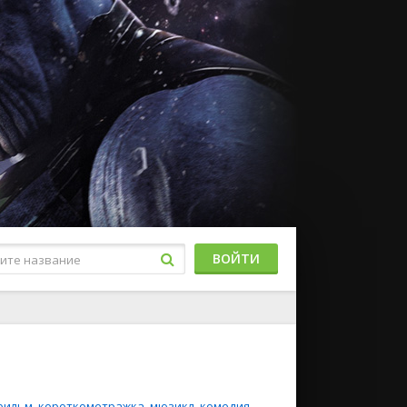
ВОЙТИ
фильм
,
короткометражка
,
мюзикл
,
комедия
,