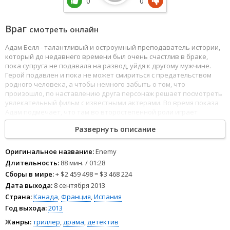
0
0
Враг
смотреть онлайн
Адам Белл - талантливый и остроумный преподаватель истории,
который до недавнего времени был очень счастлив в браке,
пока супруга не подавала на развод, уйдя к другому мужчине.
Герой подавлен и пока не может смириться с предательством
родного человека, а чтобы немного забыть о том, что
произошло, по наставлению друга персонаж решает посмотреть
увлекательный фильм с известными актерами. Во время показа
Адам подмечает, что там во второстепенной роли играет
мужчина, очень похожий на него самого. Конечно, это шокирует и
Развернуть описание
Беллу становится любопытно, поэтому он пытается отыскать его,
превращая поиски в навязчивую идею...
Оригинальное название:
Enemy
Длительность:
88 мин. / 01:28
Сборы в мире:
+ $2 459 498 = $3 468 224
Дата выхода:
8 сентября 2013
Страна:
Канада
,
Франция
,
Испания
Год выхода:
2013
Жанры:
триллер
,
драма
,
детектив