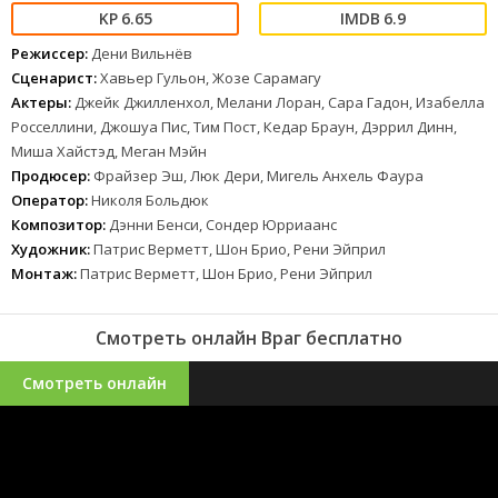
6.65
6.9
Режиссер:
Дени Вильнёв
Сценарист:
Хавьер Гульон, Жозе Сарамагу
Актеры:
Джейк Джилленхол, Мелани Лоран, Сара Гадон, Изабелла
Росселлини, Джошуа Пис, Тим Пост, Кедар Браун, Дэррил Динн,
Миша Хайстэд, Меган Мэйн
Продюсер:
Фрайзер Эш, Люк Дери, Мигель Анхель Фаура
Оператор:
Николя Больдюк
Композитор:
Дэнни Бенси, Сондер Юрриаанс
Художник:
Патрис Верметт, Шон Брио, Рени Эйприл
Монтаж:
Патрис Верметт, Шон Брио, Рени Эйприл
Смотреть онлайн Враг бесплатно
Смотреть онлайн