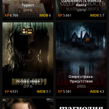
Одержимость Майкла
Турист
Кинга
(2010)
(2014)
6.766
6
5.661
5.7
Озеро страха.
Логово зверя
Присутствие
(2013)
(2022)
4.931
5.1
5.581
4.3