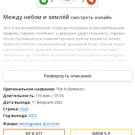
0
0
Между небом и землёй
смотреть онлайн
Тесс и ее возлюбленный Скайлар попадают в автомобильную
аварию. Парень погибает, а девушке удаётся выжить. Однако
после случившегося главная героиня долгое время не может
прийти в себя из-за сильнейшей душевной боли. Она не знает,
как вернуться к прежней жизни, в которой была счастлива,
увлекалась фотографированием и могла радоваться каждому
дню. Вскоре происходят странные события, бедняжка начинает
ощущать, что душа погибшего бойфренда так и не покинула этот
мир. Тесс чувствует постоянное присутствие любимого рядом с
Развернуть описание
собой, он даже подаёт какие-то знаки, словно пытается о чем-то
сказать или попросить. И теперь девушке предстоит разгадать,
зачем дух Скайлара остался между небом и землей, и помочь ему
Оригинальное название:
The In Between
перенестись туда, где все оказываются после своей смерти.
Длительность:
115 мин. / 01:55
Дата выхода:
11 февраля 2022
Страна:
США
Год выхода:
2022
Жанры:
мелодрама
,
фэнтези
6.471
5.9