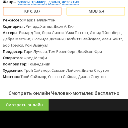
Жанры:
ужасы
,
триллер
,
драма
,
детектив
6.837
6.4
Режиссер:
Марк Пеллингтон
Сценарист:
Ричард Хатем, Джон А. Кил
Актеры:
Ричард Гир, Лора Линни, Уилл Пэттон, Дэвид Эйгенберг,
Дебра Мессинг, Люсинда Дженни, Несбитт Блэйсделл, Алан Бейтс,
Боб Трэйси, Рон Эмануэл
Продюсер:
Гари Лучези, Том Розенберг, Джейсон Фри
Оператор:
Фред Мерфи
Композитор:
Томэндэнди
Художник:
Трой Сайзмор, Сьюзэн Лайолл, Диана Стоутон
Монтаж:
Трой Сайзмор, Сьюзэн Лайолл, Диана Стоутон
Смотреть онлайн Человек-мотылек бесплатно
Смотреть онлайн