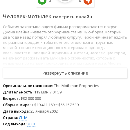
0
0
Человек-мотылек
смотреть онлайн
События захватывающего фильма разворачиваются вокруг
Джона Клайна - известного журналиста из Нью-Йорка, который
два года назад потерял любимую супругу. Герой начинает ездить
по разным городам, чтобы немного отвлечься от грустных
мыслей в поиске сенсационного материала и однажды
оказывается в Западной Вирджинии. Жители, населяющие город,
начинают рассказывать мужчине о странностях, которые с
недавних пор начали происходить в этом тихом месте. Многие
утверждают, что когда наступает ночь, то на улицы города
Развернуть описание
выходит странное существо, которое похоже на огромного
мотылька. Мало того, с его приходом в провинции начинают
твориться страшные вещи. Конечно, это дело заинтересовало
Оригинальное название:
The Mothman Prophecies
героя, поэтому он начинает вести собственное расследование...
Длительность:
119 мин. / 01:59
Бюджет:
$32 000 000
Сборы в мире:
+ $19 411 169 = $55 157 539
Дата выхода:
25 января 2002
Страна:
США
Год выхода:
2001