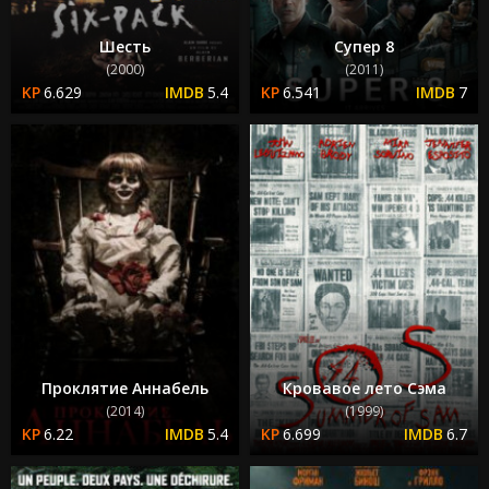
Шесть
Супер 8
(2000)
(2011)
6.629
5.4
6.541
7
Проклятие Аннабель
Кровавое лето Сэма
(2014)
(1999)
6.22
5.4
6.699
6.7