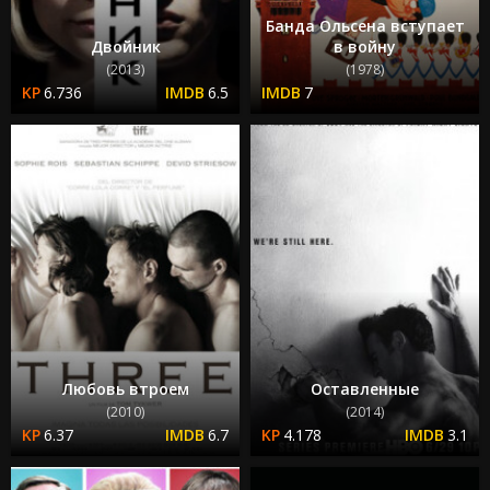
Банда Ольсена вступает
Двойник
в войну
(2013)
(1978)
6.736
6.5
7
Любовь втроем
Оставленные
(2010)
(2014)
6.37
6.7
4.178
3.1