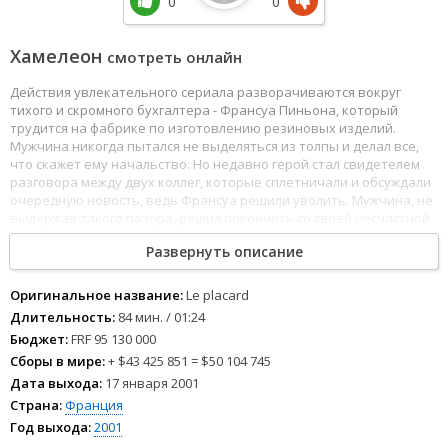
0
0
Хамелеон
смотреть онлайн
Действия увлекательного сериала разворачиваются вокруг
тихого и скромного бухгалтера - Франсуа Пиньона, который
трудится на фабрике по изготовлению резиновых изделий.
Мужчина никогда пытался не выделяться из толпы и делал все,
что скажет ему начальство. Но недавно герой стал свидетелем
разговора между двух коллег, которые сплетничали и обсуждали
очередную новость, ведь Франсуа решили уволить. Мужчина, не
выдержав такого позора, решил покончить со своей несчастной
жизнью, поэтому поднялся на крышу высотки. Однако вовремя к
Развернуть описание
нему подоспел человек, который просто проходил мимо. Им
оказался сосед героя, который пообещал помочь Пиньону
вернуться к прежней должности, правда, методы подобрал не
Оригинальное название:
Le placard
совсем адекватные...
Длительность:
84 мин. / 01:24
Бюджет:
FRF 95 130 000
Сборы в мире:
+ $43 425 851 = $50 104 745
Дата выхода:
17 января 2001
Страна:
Франция
Год выхода:
2001