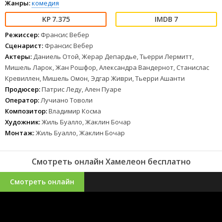
Жанры:
комедия
7.375
7
Режиссер:
Франсис Вебер
Сценарист:
Франсис Вебер
Актеры:
Даниель Отой, Жерар Депардье, Тьерри Лермитт,
Мишель Ларок, Жан Рошфор, Александра Вандернот, Станислас
Кревиллен, Мишель Омон, Эдгар Живри, Тьерри Ашанти
Продюсер:
Патрис Леду, Ален Пуаре
Оператор:
Лучиано Товоли
Композитор:
Владимир Косма
Художник:
Жиль Буалло, Жаклин Бочар
Монтаж:
Жиль Буалло, Жаклин Бочар
Смотреть онлайн Хамелеон бесплатно
Смотреть онлайн