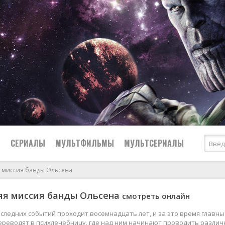
Ы
СЕРИАЛЫ
МУЛЬТФИЛЬМЫ
МУЛЬТСЕРИАЛЫ
 миссия банды Ольсена
2007
Драмы
яя миссия банды Ольсена
смотреть онлайн
2006
Вестерны
2005
Исторические
следних событий проходит восемнадцать лет, и за это время главны
ереводят в психлечебницу, где над ним начинают проводить различ