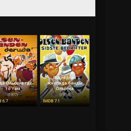
Последняя
да Ольсена где-
эскапада банды
то там
Ольсена
(1977)
(1974)
6.7
7.1