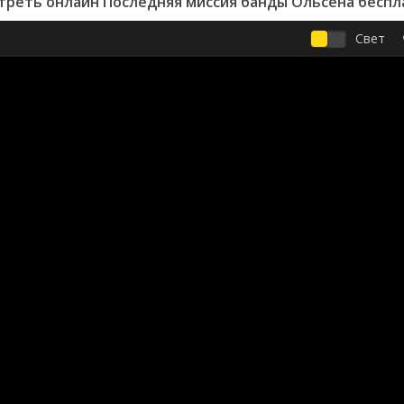
треть онлайн Последняя миссия банды Ольсена беспл
Свет