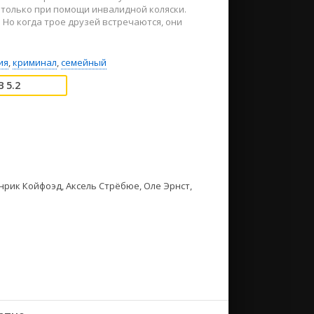
 только при помощи инвалидной коляски.
 Но когда трое друзей встречаются, они
ия
,
криминал
,
семейный
5.2
нрик Койфоэд, Аксель Стрёбюе, Оле Эрнст,