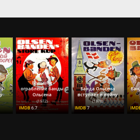
Большое
на
ограбление банды
Банда Ольсена
Бан
ду
Ольсена
вступает в войну
(1972)
(1978)
6.7
7