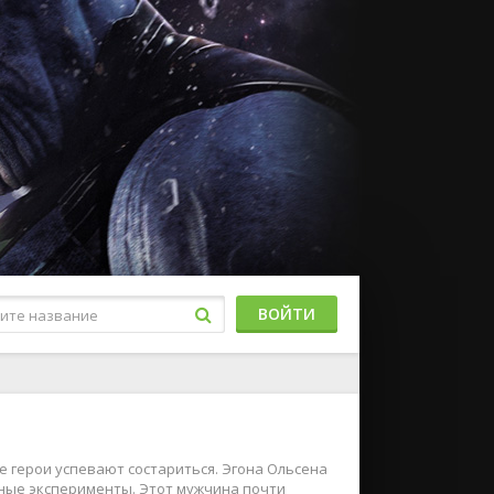
ВОЙТИ
е герои успевают состариться. Эгона Ольсена
ные эксперименты. Этот мужчина почти