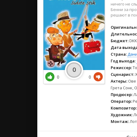
2021
ничего не сл
2020
Бенни за про
решают в пос
2019
2018
Оригинальн
2017
Длительнос
2016
Бюджет:
DKK 
Дата выхода
2015
Страна:
Дан
2014
Год выхода:
2013
Режиссер:
To
0
2012
Сценарист:
Х
0
0
2011
Актеры:
Ове 
Грета Сонк, 
2010
Продюсер:
Ла
2009
Оператор:
Pe
2008
Композитор:
Художник:
Ло
Монтаж:
Лот