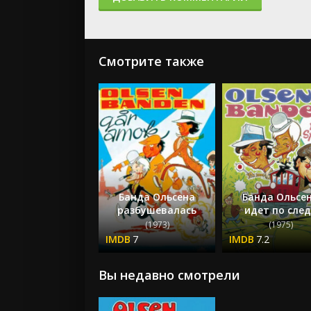
Смотрите также
Банда Ольсена
Банда Ольсе
разбушевалась
идет по сле
(1973)
(1975)
7
7.2
Вы недавно смотрели