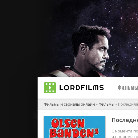
ФИЛЬМ
Фильмы и сериалы онлайн
»
Фильмы
» Последняя
Последн
2023
2022
С момента по
из тюрьмы п