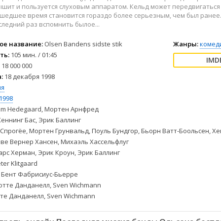
2004
Комедии
ышит и пользуется слуховым аппаратом. Кельд может передвигаться
2003
Криминал
шедшее время становится гораздо более серьезным, чем был ранее.
ледний раз вспомнить былое...
2002
Мелодрамы
2001
Музыкальные
ое название:
Olsen Bandens sidste stik
Жанры:
комед
2000
Приключения
ть:
105 мин. / 01:45
1999
Мюзиклы
18 000 000
:
18 декабря 1998
1998
Семейные
ия
1997
Спорт
1998
Триллеры
m Hedegaard, Мортен Арнфред
Боевики
Ужасы
еннинг Бас, Эрик Баллинг
Биография
Фантастика
Спрогёе, Мортен Грунвальд, Поуль Бундгор, Бьорн Ватт-Боольсен, Хе
Ове Вернер Хансен, Михаэль Хассельфлуг
Военные
Фэнтези
рс Херман, Эрик Кроун, Эрик Баллинг
Детективы
ter Klitgaard
Документальные
Бент Фабрисиус-Бьерре
тте Данданелл, Sven Wichmann
те Данданелл, Sven Wichmann