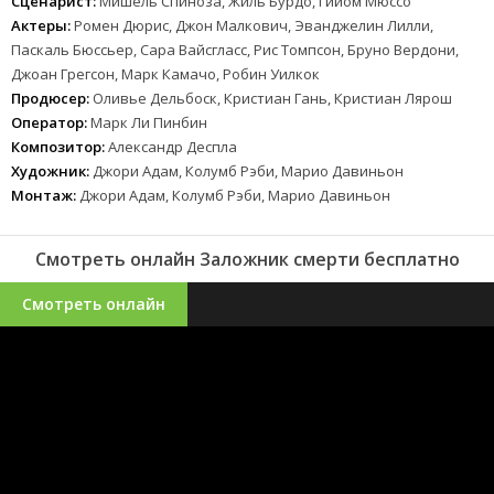
Сценарист:
Мишель Спиноза, Жиль Бурдо, Гийом Мюссо
Актеры:
Ромен Дюрис, Джон Малкович, Эванджелин Лилли,
Паскаль Бюссьер, Сара Вайсгласс, Рис Томпсон, Бруно Вердони,
Джоан Грегсон, Марк Камачо, Робин Уилкок
Продюсер:
Оливье Дельбоск, Кристиан Гань, Кристиан Лярош
Оператор:
Марк Ли Пинбин
Композитор:
Александр Деспла
Художник:
Джори Адам, Колумб Рэби, Марио Давиньон
Монтаж:
Джори Адам, Колумб Рэби, Марио Давиньон
Смотреть онлайн Заложник смерти бесплатно
Смотреть онлайн