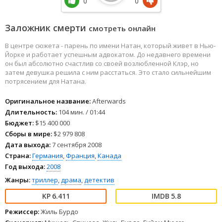
0
0
Заложник смерти
смотреть онлайн
В центре сюжета - парень по имени Натан, который живет в Нью-
Йорке и работает успешным адвокатом. До недавнего времени
он был абсолютно счастлив со своей возлюбленной Клэр, но
затем девушка решила с ним расстаться. Это стало сильнейшим
потрясением для Натана.
Оригинальное название:
Afterwards
Длительность:
104 мин. / 01:44
Бюджет:
$15 400 000
Сборы в мире:
$2 979 808
Дата выхода:
7 сентября 2008
Страна:
Германия
,
Франция
,
Канада
Год выхода:
2008
Жанры:
триллер
,
драма
,
детектив
6.411
5.8
Режиссер:
Жиль Бурдо