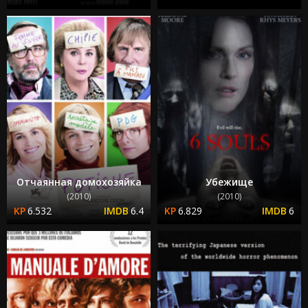
Отчаянная домохозяйка
Убежище
(2010)
(2010)
6.532
6.4
6.829
6