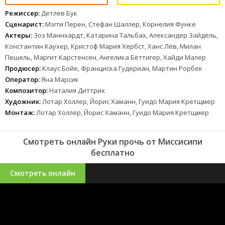
Режиссер:
Детлев Бук
Сценарист:
Мэгги Перен, Стефан Шаллер, Корнелия Функе
Актеры:
Зоэ Маннхардт, Катарина Тальбах, Александер Зайдель,
Константин Каухер, Кристоф Мария Хербст, Ханс Лёв, Милан
Пешель, Маргит Карстенсен, Ангелика Бёттигер, Хайди Малер
Продюсер:
Клаус Бойе, Франциска Гудериан, Мартин Рорбек
Оператор:
Яна Марсик
Композитор:
Наталия Диттрих
Художник:
Лотар Холлер, Йорис Хаманн, Гуидо Мария Кретщмер
Монтаж:
Лотар Холлер, Йорис Хаманн, Гуидо Мария Кретщмер
Смотреть онлайн Руки прочь от Миссисипи
бесплатно
Смотреть онлайн