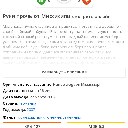
0
0
Руки прочь от Миссисипи
смотреть онлайн
Маленькая Эмма счастлива отправиться погостить в деревню к
своей любимой бабушке. Вскоре она узнает печальную новость:
соседний старый рыбак умер, а его жадный племянник Альберт
уже начал заниматься делами о наследстве. Эмма решает спасти
любимую кобылу рыбака, которую Альберт планировал
отправить на бойню. Девочка уговаривает свою бабушку
выкупить лошадь у племянника и становится полноправной
хозяйкой Миссисипи. Однако вскоре Альберт меняет свое
решение и заявляет о намерении вернуть себе лошадь, что
Развернуть описание
вызывает подозрения у Эммы и ее друзей.
Оригинальное название:
Hände weg von Mississippi
Длительность:
1 ч 38 мин
Дата выхода:
22 марта 2007
Страна:
Германия
Год выхода:
2007
Жанры:
комедия
,
приключения
,
семейный
6.127
6.3