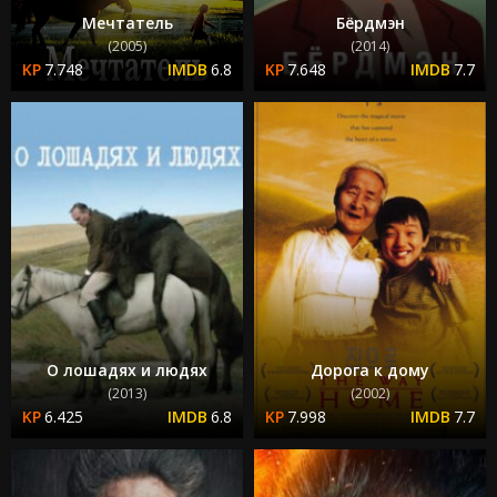
Мечтатель
Бёрдмэн
(2005)
(2014)
7.748
6.8
7.648
7.7
О лошадях и людях
Дорога к дому
(2013)
(2002)
6.425
6.8
7.998
7.7