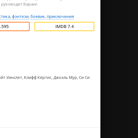
 руководит Варанг.
стика
,
фэнтези
,
боевик
,
приключения
.595
7.4
ейт Уинслет, Клифф Кёртис, Джоэль Мур, Си Си