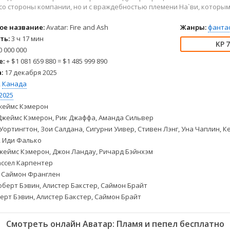
2004
Комедии
со стороны компании, но и с враждебностью племени На`ви, которым
2003
Криминал
ое название:
Avatar: Fire and Ash
Жанры:
фанта
2002
Мелодрамы
ть:
3 ч 17 мин
2001
Музыкальные
7
 000 000
2000
Приключения
е:
+ $1 081 659 880 = $1 485 999 890
1999
Мюзиклы
:
17 декабря 2025
1998
Семейные
,
Канада
1997
Спорт
2025
еймс Кэмерон
Триллеры
жеймс Кэмерон, Рик Джаффа, Аманда Сильвер
Боевики
Ужасы
Уортингтон, Зои Салдана, Сигурни Уивер, Стивен Лэнг, Уна Чаплин, К
Биография
Фантастика
, Иди Фалько
Военные
Фэнтези
еймс Кэмерон, Джон Ландау, Ричард Бэйнхэм
Детективы
ссел Карпентер
Саймон Франглен
Документальные
берт Бэвин, Алистер Бакстер, Саймон Брайт
ерт Бэвин, Алистер Бакстер, Саймон Брайт
Смотреть онлайн Аватар: Пламя и пепел бесплатно