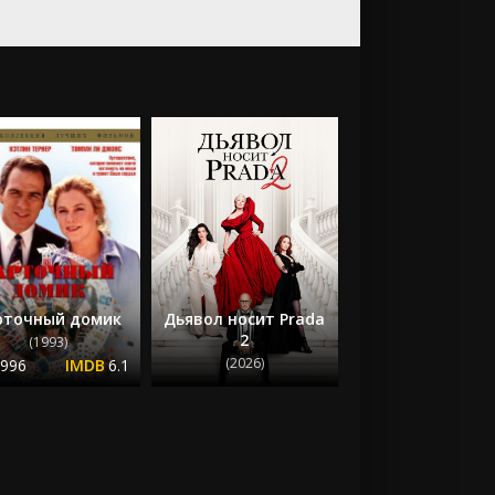
рточный домик
Дьявол носит Prada
2
(1993)
(2026)
.996
6.1