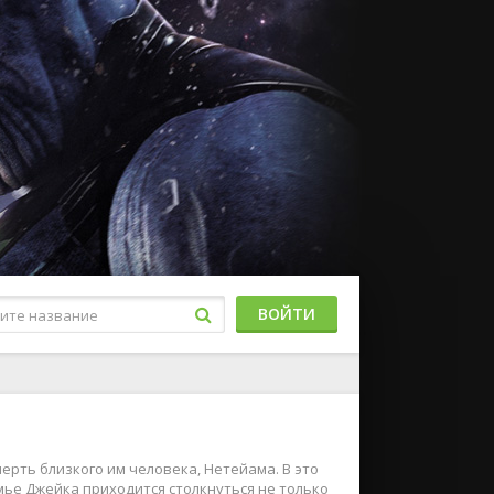
ВОЙТИ
ерть близкого им человека, Нетейама. В это
мье Джейка приходится столкнуться не только