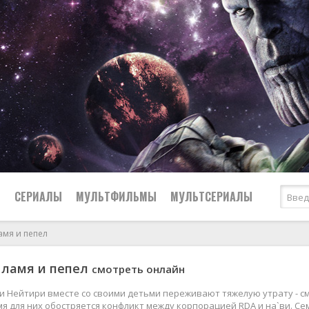
Ы
СЕРИАЛЫ
МУЛЬТФИЛЬМЫ
МУЛЬТСЕРИАЛЫ
амя и пепел
2007
Драмы
Пламя и пепел
смотреть онлайн
2006
Вестерны
2005
Исторические
и Нейтири вместе со своими детьми переживают тяжелую утрату - см
я для них обостряется конфликт между корпорацией RDA и на`ви. Се