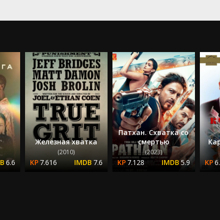
Патхан. Схватка со
Железная хватка
смертью
Ка
(2010)
(2023)
6.6
7.616
7.6
7.128
5.9
6