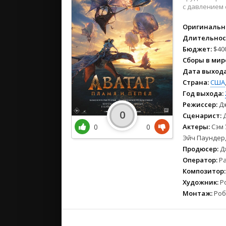
2021
с давлением 
2020
Оригинальн
2019
Длительнос
2018
Бюджет:
$400
2017
Сборы в мир
2016
Дата выхода
2015
Страна:
США
2014
Год выхода:
Режиссер:
Дж
2013
0
Сценарист:
Д
2012
0
0
Актеры:
Сэм 
2011
Эйч Паундер
2010
Продюсер:
Дж
2009
Оператор:
Ра
Композитор:
2008
Художник:
Ро
Монтаж:
Роб