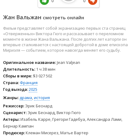
0
0
Жан Вальжан
смотреть онлайн
Фильм представляет собой экранизацию первых ста страниц
«Отверженных» Виктора Гюго и рассказывает о переломном
моменте в жизни Жана Вальжана. После долгих лет каторги он
впервые сталкивается с настоящей добротой в доме епископа
Мириэля — событием, которое навсегда меняет его судьбу.
Оригинальное название:
Jean Valjean
Длительность:
1 ч 38 мин
Сборы в мире:
$3 027 502
Страна:
Франция
Год выхода:
2025
Жанры:
драма
,
история
Режиссер:
Эрик Беснард
Сценарист:
Эрик Беснард, Виктор Гюго
Актеры:
Изабель Карре, Грегори Гадебуа, Александра Лами,
Бернар Кампан
Продюсер:
Клеман Мисерез, Матье Вартер