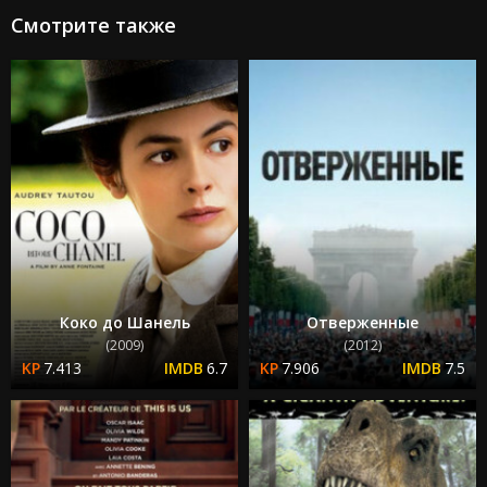
Смотрите также
Коко до Шанель
Отверженные
(2009)
(2012)
7.413
6.7
7.906
7.5