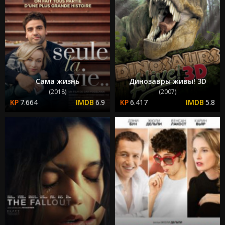
Сама жизнь
Динозавры живы! 3D
(2018)
(2007)
7.664
6.9
6.417
5.8