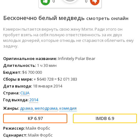
0
0
Бесконечно белый медведь
смотреть онлайн
Кэмерон пытается вернуть свою жену Мэгги. Ради этого он
пробует взять на себя полную ответственность за их двух
молодых дочерей, которые отнюдь не стараются облегчить ему
задачу.
Оригинальное название:
Infinitely Polar Bear
Длительность:
1 ч 30 мин
Бюджет:
$6 700 000
Сборы в мире:
+ $640 728 = $2 071 383
Дата выхода:
18 января 2014
Страна:
США
Год выхода:
2014
Жанры:
драма
,
мелодрама
,
комедия
6.97
6.9
Режиссер:
Майя Форбс
Сценарист:
Майя Форбс