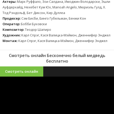
Актеры:
Марк Руффало, Зои Салдана, Имоджин Володарски, Эшли
Ауфдерхайд, Нехебет Кум Юх, Manoah Angelo, Мюриэль Гулд, Х.
Тод Рэндольф, Бет Диксон, Кир Дуллеа
Продюсер:
Сэм Бисби, Бинго Губельман, Бенжи Кон
Оператор:
Бобби Буковски
Композитор:
Теодор Шапиро
Художник:
Карл Спрэг, Кася Валицка-Мэймон, Дженнифер Энджел
Монтаж:
Карл Спрэг, Кася Валицка-Мэймон, Дженнифер Энджел
Смотреть онлайн Бесконечно белый медведь
бесплатно
Смотреть онлайн