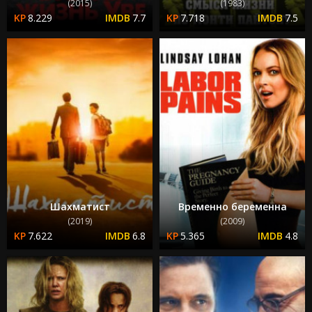
(2015)
(1983)
8.229
7.7
7.718
7.5
Шахматист
Временно беременна
(2019)
(2009)
7.622
6.8
5.365
4.8