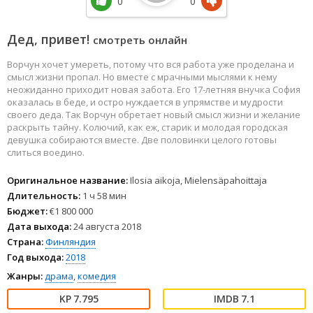
0
0
Дед, привет!
смотреть онлайн
Ворчун хочет умереть, потому что вся работа уже проделана и
смысл жизни пропал. Но вместе с мрачными мыслями к нему
неожиданно приходит новая забота. Его 17-летняя внучка София
оказалась в беде, и остро нуждается в упрямстве и мудрости
своего деда. Так Ворчун обретает новый смысл жизни и желание
раскрыть тайну. Колючий, как еж, старик и молодая городская
девушка собираются вместе. Две половинки целого готовы
слиться воедино.
Оригинальное название:
Ilosia aikoja, Mielensäpahoittaja
Длительность:
1 ч 58 мин
Бюджет:
€1 800 000
Дата выхода:
24 августа 2018
Страна:
Финляндия
Год выхода:
2018
Жанры:
драма
,
комедия
7.795
7.1