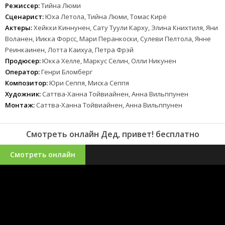
Режиссер:
Тийна Люми
Сценарист:
Юха Летола, Тийна Люми, Томас Кирё
Актеры:
Хейкки Киннунен, Сату Туули Карху, Элина Книхтиля, Яни
Воланен, Иикка Форсс, Мари Перанкоски, Сулеви Пелтола, Янне
Реинкаинен, Лотта Каихуа, Петра Фрэй
Продюсер:
Юкка Хелле, Маркус Селин, Олли Никунен
Оператор:
Генри Бломберг
Композитор:
Юри Сеппя, Миска Сеппя
Художник:
Саттва-Ханна Тойвиайнен, Анна Вильппунен
Монтаж:
Саттва-Ханна Тойвиайнен, Анна Вильппунен
Смотреть онлайн Дед, привет! бесплатно
Смотреть онлайн